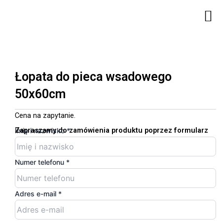
Przejdź
M
do
treści
Łopata do pieca wsadowego
50x60cm
Cena na zapytanie.
Zapraszamy do zamówienia produktu poprzez formularz
Imię
Imię i nazwisko
*
nazwisko
telefonu
Numer telefonu
*
Adres e-mail
*