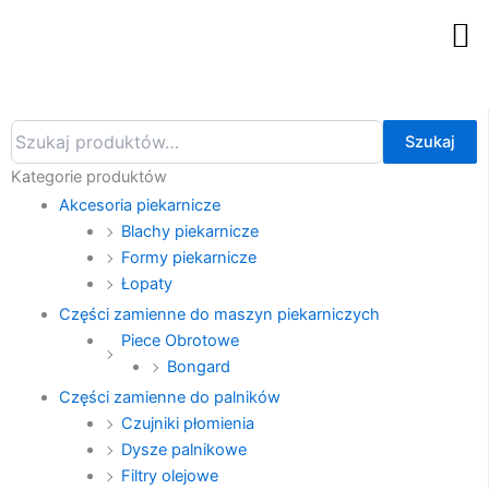
Przejdź
M
do
treści
Szukaj:
Szukaj
Kategorie produktów
Akcesoria piekarnicze
Blachy piekarnicze
Formy piekarnicze
Łopaty
Części zamienne do maszyn piekarniczych
Piece Obrotowe
Bongard
Części zamienne do palników
Czujniki płomienia
Dysze palnikowe
Filtry olejowe