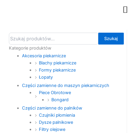
Przejdź
M
do
treści
Szukaj:
Szukaj
Kategorie produktów
Akcesoria piekarnicze
Blachy piekarnicze
Formy piekarnicze
Łopaty
Części zamienne do maszyn piekarniczych
Piece Obrotowe
Bongard
Części zamienne do palników
Czujniki płomienia
Dysze palnikowe
Filtry olejowe