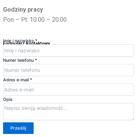
Godziny pracy
Pon – Pt: 10.00 – 20.00
Imię i nazwisko
*
Formularz kontaktowy
Numer telefonu
*
Adres e-mail
*
A
Opis
d
r
e
Prześlij
s
i