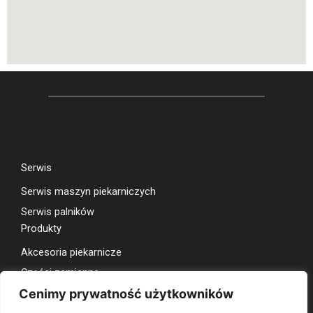
Serwis
Serwis maszyn piekarniczych
Serwis palników
Produkty
Akcesoria piekarnicze
Części zamienne
do maszyn piekarniczych
Cenimy prywatność użytkowników
Części zamienne do palników