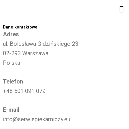
Przejdź
M
do
treści
Dane kontaktowe
Adres
ul. Bolesława Gidzińskiego 23
02-293 Warszawa
Polska
Telefon
+48 501 091 079
E-mail
info@serwispiekarniczy.eu