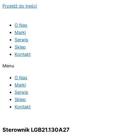
Przejdź do treści
O Nas
Marki
Serwis
Sklep
Kontakt
Menu
O Nas
Marki
Serwis
Sklep
Kontakt
Sterownik LGB21.130A27