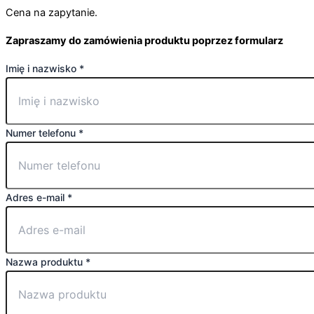
Cena na zapytanie.
Zapraszamy do zamówienia produktu poprzez formularz
e-
Imię i nazwisko
*
mail
i
dodatkowe
Numer telefonu
*
Adres e-mail
*
Nazwa produktu
*